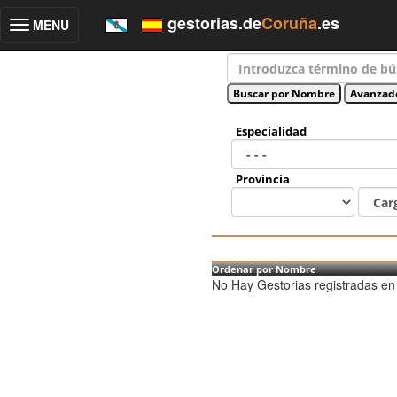
gestorias.de
Coruña
.es
MENU
Toggle
navigation
Especialidad
Provincia
Ordenar por Nombre
No Hay Gestorias registradas en