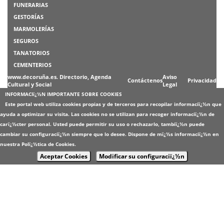
FUNERARIAS
GESTORÍAS
MARMOLERÍAS
SEGUROS
TANATORIOS
CEMENTERIOS
www.decoruña.es. Directorio, Agenda
Aviso
Contáctenos
Privacidad
Cultural y Social
Legal
INFORMACIï¿½N IMPORTANTE SOBRE COOKIES
Este portal web utiliza cookies propias y de terceros para recopilar informaciï¿½n que
ayuda a optimizar su visita. Las cookies no se utilizan para recoger informaciï¿½n de
carï¿½cter personal. Usted puede permitir su uso o rechazarlo, tambiï¿½n puede
cambiar su configuraciï¿½n siempre que lo desee. Dispone de mï¿½s informaciï¿½n en
nuestra
Polï¿½tica de Cookies
.