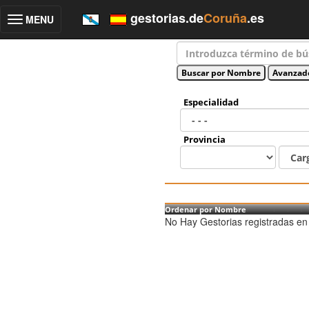
gestorias.de
Coruña
.es
MENU
Toggle
navigation
Especialidad
Provincia
Ordenar por Nombre
No Hay Gestorias registradas en