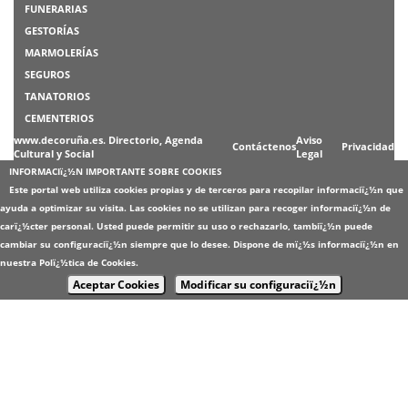
FUNERARIAS
GESTORÍAS
MARMOLERÍAS
SEGUROS
TANATORIOS
CEMENTERIOS
www.decoruña.es. Directorio, Agenda
Aviso
Contáctenos
Privacidad
Cultural y Social
Legal
INFORMACIï¿½N IMPORTANTE SOBRE COOKIES
Este portal web utiliza cookies propias y de terceros para recopilar informaciï¿½n que
ayuda a optimizar su visita. Las cookies no se utilizan para recoger informaciï¿½n de
carï¿½cter personal. Usted puede permitir su uso o rechazarlo, tambiï¿½n puede
cambiar su configuraciï¿½n siempre que lo desee. Dispone de mï¿½s informaciï¿½n en
nuestra
Polï¿½tica de Cookies
.