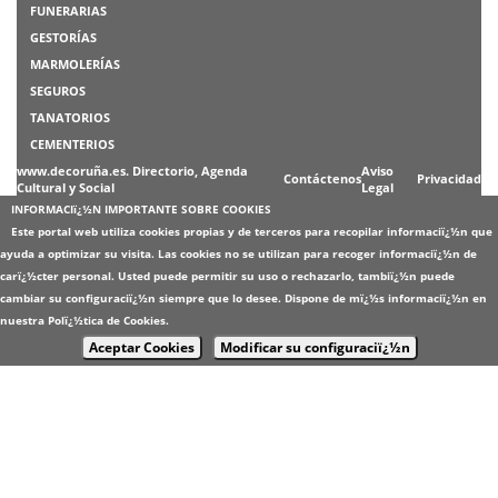
FUNERARIAS
GESTORÍAS
MARMOLERÍAS
SEGUROS
TANATORIOS
CEMENTERIOS
www.decoruña.es. Directorio, Agenda
Aviso
Contáctenos
Privacidad
Cultural y Social
Legal
INFORMACIï¿½N IMPORTANTE SOBRE COOKIES
Este portal web utiliza cookies propias y de terceros para recopilar informaciï¿½n que
ayuda a optimizar su visita. Las cookies no se utilizan para recoger informaciï¿½n de
carï¿½cter personal. Usted puede permitir su uso o rechazarlo, tambiï¿½n puede
cambiar su configuraciï¿½n siempre que lo desee. Dispone de mï¿½s informaciï¿½n en
nuestra
Polï¿½tica de Cookies
.