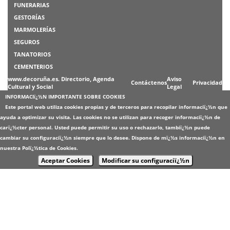
FUNERARIAS
GESTORÍAS
MARMOLERÍAS
SEGUROS
TANATORIOS
CEMENTERIOS
www.decoruña.es. Directorio, Agenda
Aviso
Contáctenos
Privacidad
Cultural y Social
Legal
INFORMACIï¿½N IMPORTANTE SOBRE COOKIES
Este portal web utiliza cookies propias y de terceros para recopilar informaciï¿½n que
ayuda a optimizar su visita. Las cookies no se utilizan para recoger informaciï¿½n de
carï¿½cter personal. Usted puede permitir su uso o rechazarlo, tambiï¿½n puede
cambiar su configuraciï¿½n siempre que lo desee. Dispone de mï¿½s informaciï¿½n en
nuestra
Polï¿½tica de Cookies
.